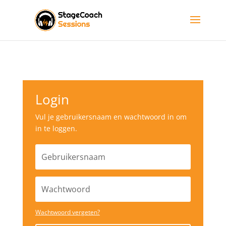
Login
Vul je gebruikersnaam en wachtwoord in om
in te loggen.
Wachtwoord vergeten?